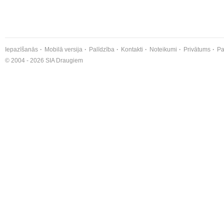
Iepazīšanās
Mobilā versija
Palīdzība
Kontakti
Noteikumi
Privātums
Pa
© 2004 - 2026 SIA Draugiem