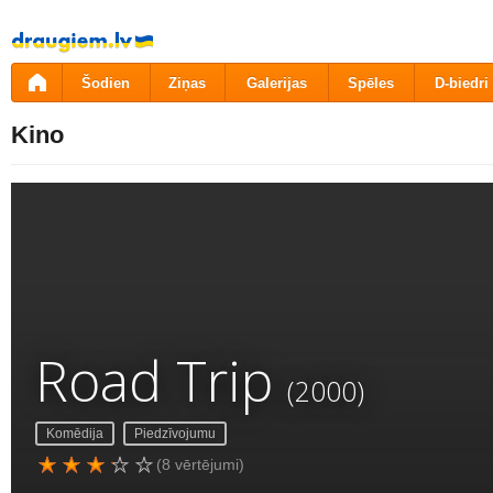
Pāriet
uz
saturu
Šodien
Ziņas
Galerijas
Spēles
D-biedri
Kino
Road Trip
(2000)
Komēdija
Piedzīvojumu
(8 vērtējumi)