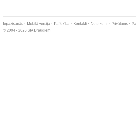
Iepazīšanās
Mobilā versija
Palīdzība
Kontakti
Noteikumi
Privātums
Pa
© 2004 - 2026 SIA Draugiem