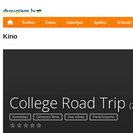
Pāriet
uz
saturu
Šodien
Ziņas
Galerijas
Spēles
D-biedri
Kino
College Road Trip
(
Komēdija
Ģimenes filma
Asa sižeta
Piedzīvojumu