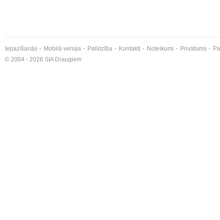
Iepazīšanās
Mobilā versija
Palīdzība
Kontakti
Noteikumi
Privātums
Pa
© 2004 - 2026 SIA Draugiem