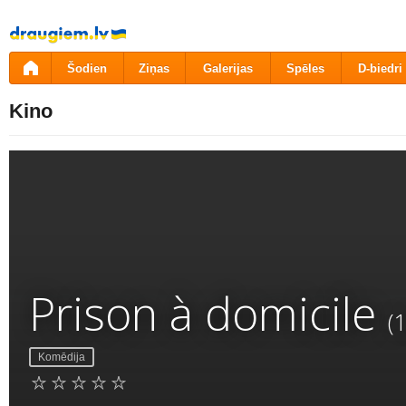
Pāriet
uz
saturu
Šodien
Ziņas
Galerijas
Spēles
D-biedri
Kino
Prison à domicile
(
Komēdija