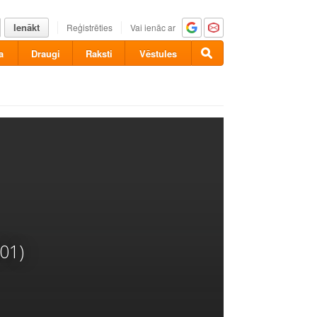
Ienākt
Reģistrēties
Vai ienāc ar
a
Draugi
Raksti
Vēstules
01)