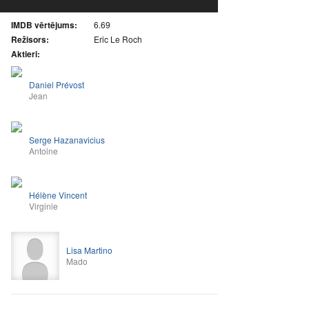
IMDB vērtējums:
6.69
Režisors:
Eric Le Roch
Aktieri:
Daniel Prévost
Jean
Serge Hazanavicius
Antoine
Hélène Vincent
Virginie
Lisa Martino
Mado