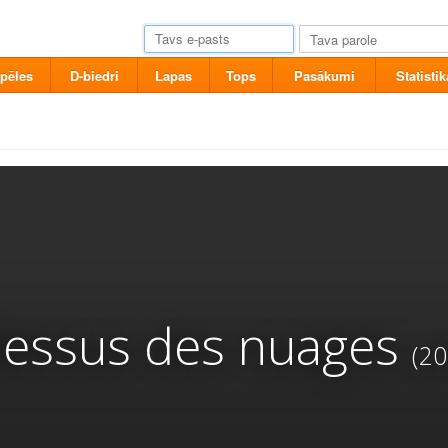
pēles
D-biedri
Lapas
Tops
Pasākumi
Statistik
-dessus des nuages
(20