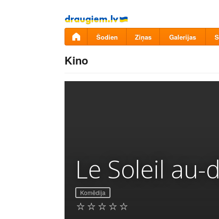
Pāriet
uz
saturu
Šodien
Ziņas
Galerijas
S
Kino
Le Soleil au
Komēdija