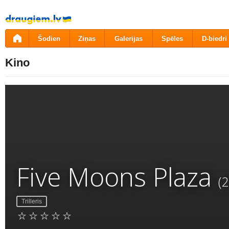
Pāriet
uz
saturu
Šodien
Ziņas
Galerijas
Spēles
D-biedri
Kino
Five Moons Plaza
(
Trilleris