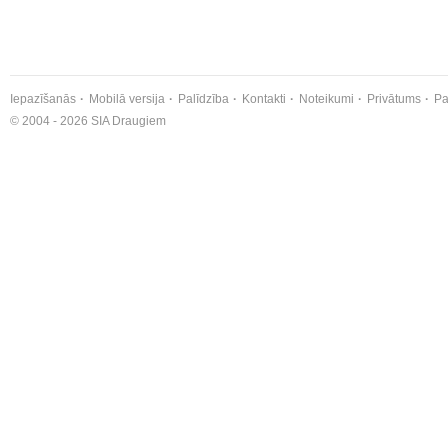
Iepazīšanās
Mobilā versija
Palīdzība
Kontakti
Noteikumi
Privātums
Pa
© 2004 - 2026 SIA Draugiem