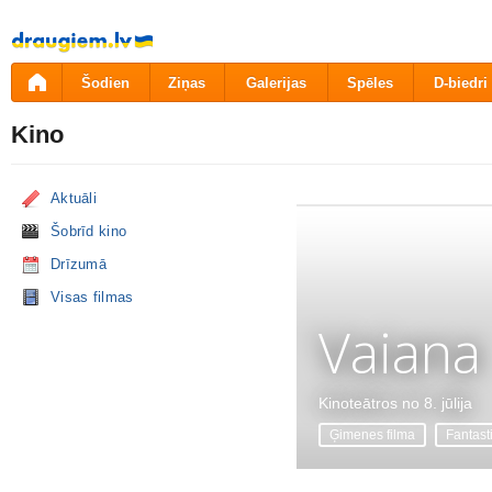
Pāriet
uz
saturu
Šodien
Ziņas
Galerijas
Spēles
D-biedri
Kino
Aktuāli
Šobrīd kino
Drīzumā
Visas filmas
Vaiana
Kinoteātros no 8. jūlija
Ģimenes filma
Fantast