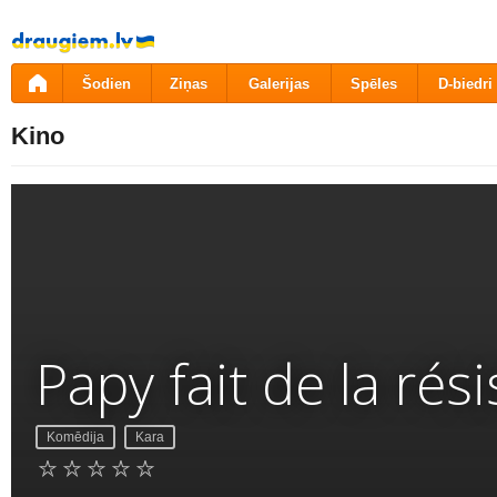
Pāriet
uz
saturu
Šodien
Ziņas
Galerijas
Spēles
D-biedri
Kino
Papy fait de la rés
Komēdija
Kara