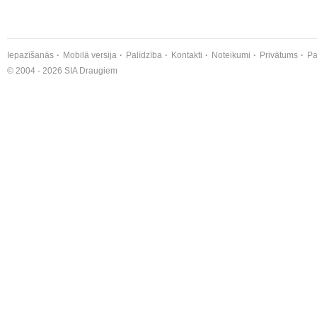
Iepazīšanās
Mobilā versija
Palīdzība
Kontakti
Noteikumi
Privātums
Pa
© 2004 - 2026 SIA Draugiem