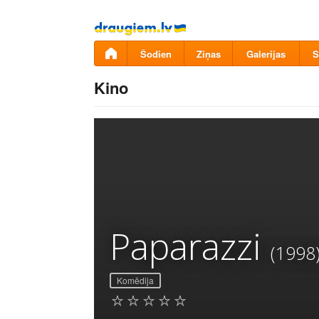
Pāriet
uz
saturu
Šodien
Ziņas
Galerijas
S
Kino
Paparazzi
(1998
Komēdija