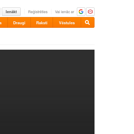
Ienākt
Reģistrēties
Vai ienāc ar
a
Draugi
Raksti
Vēstules