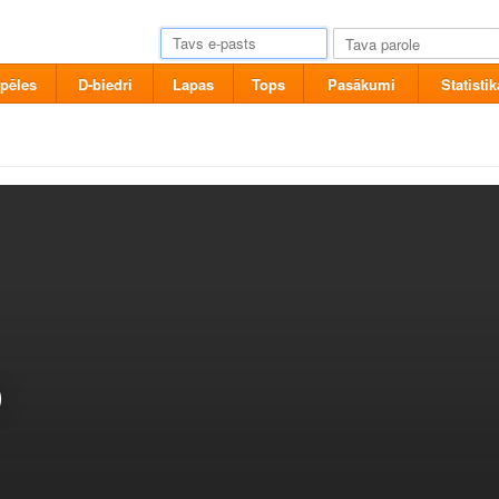
pēles
D-biedri
Lapas
Tops
Pasākumi
Statistik
)