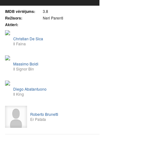
IMDB vērtējums:
3.8
Režisors:
Neri Parenti
Aktieri:
Christian De Sica
Il Faina
Massimo Boldi
Il Signor Bin
Diego Abatantuono
Il King
Roberto Brunetti
Er Patata