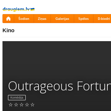
Pāriet
uz
saturu
Šodien
Ziņas
Galerijas
Spēles
D-biedri
Kino
Outrageous Fortu
Komēdija