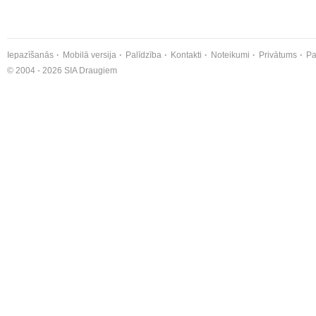
Iepazīšanās
Mobilā versija
Palīdzība
Kontakti
Noteikumi
Privātums
Pa
© 2004 - 2026 SIA Draugiem