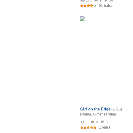
170
1
34
51 balss
Girl on the Edge
(2015)
Drāma
,
Ģimenes filma
1
0
0
1 balss