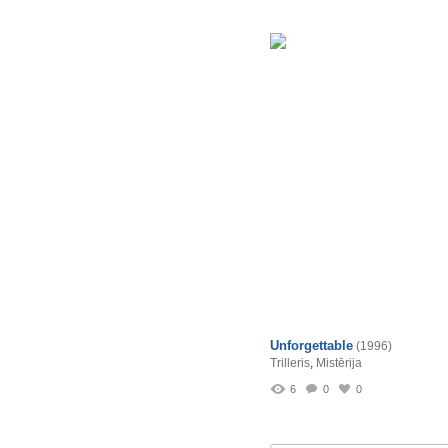
Unforgettable
(1996)
Trilleris
,
Mistērija
6
0
0