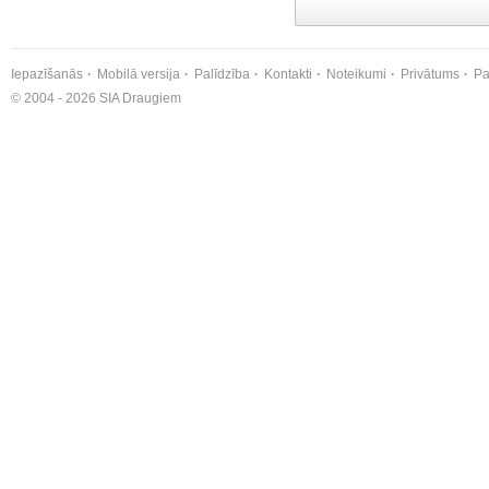
Iepazīšanās
Mobilā versija
Palīdzība
Kontakti
Noteikumi
Privātums
Pa
© 2004 - 2026 SIA Draugiem