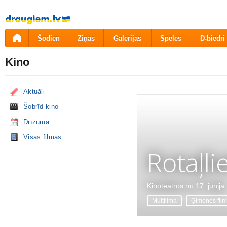
Pāriet
uz
saturu
Šodien
Ziņas
Galerijas
Spēles
D-biedri
Kino
Aktuāli
Šobrīd kino
Drīzumā
Visas filmas
Rotaļli
Kinoteātros no 17. jūnija
Multfilma
Ģimenes fil