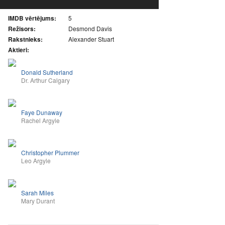
IMDB vērtējums:
5
Režisors:
Desmond Davis
Rakstnieks:
Alexander Stuart
Aktieri:
Donald Sutherland
Dr. Arthur Calgary
Faye Dunaway
Rachel Argyle
Christopher Plummer
Leo Argyle
Sarah Miles
Mary Durant