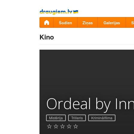
Pāriet
uz
saturu
Šodien
Ziņas
Galerijas
S
Kino
Ordeal by In
Mistērija
Trilleris
Kriminālfilma