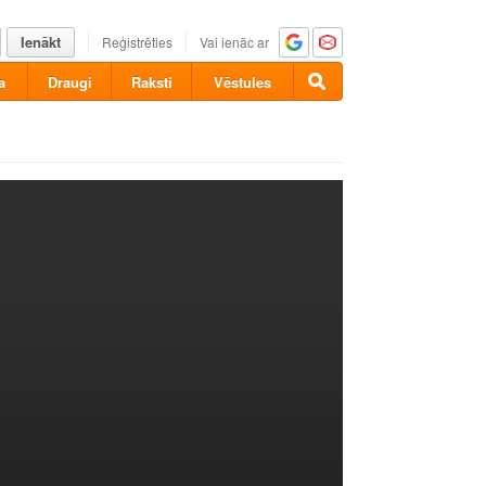
Ienākt
Reģistrēties
Vai ienāc ar
a
Draugi
Raksti
Vēstules