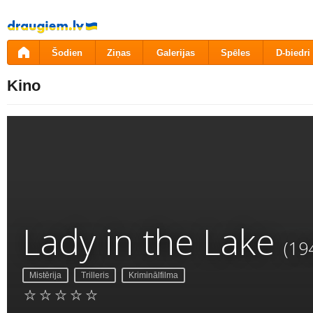
Pāriet
uz
saturu
Šodien
Ziņas
Galerijas
Spēles
D-biedri
Kino
Lady in the Lake
(19
Mistērija
Trilleris
Kriminālfilma