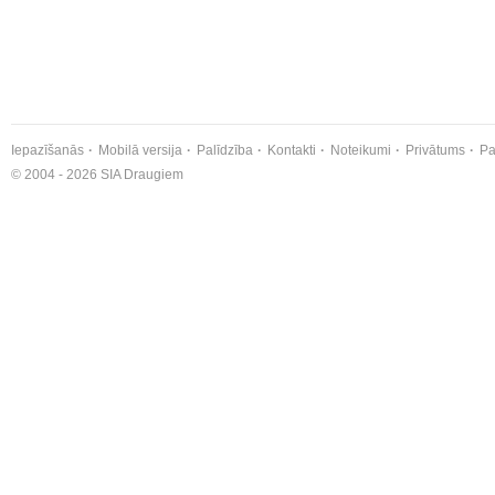
Iepazīšanās
Mobilā versija
Palīdzība
Kontakti
Noteikumi
Privātums
Pa
© 2004 - 2026 SIA Draugiem