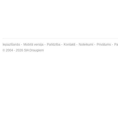
Iepazīšanās
Mobilā versija
Palīdzība
Kontakti
Noteikumi
Privātums
Pa
© 2004 - 2026 SIA Draugiem