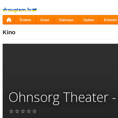
Pāriet
uz
saturu
Šodien
Ziņas
Galerijas
Spēles
D-biedri
Kino
Ohnsorg Theater -