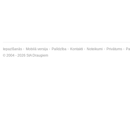
Iepazīšanās
Mobilā versija
Palīdzība
Kontakti
Noteikumi
Privātums
Pa
© 2004 - 2026 SIA Draugiem