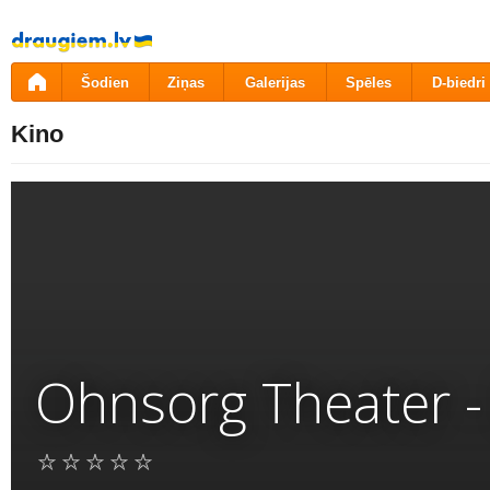
Pāriet
uz
saturu
Šodien
Ziņas
Galerijas
Spēles
D-biedri
Kino
Ohnsorg Theater -