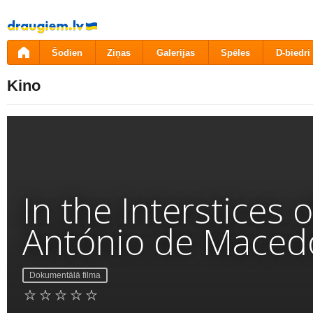
Pāriet
uz
saturu
Šodien
Ziņas
Galerijas
Spēles
D-biedri
Kino
In the Interstices 
António de Maced
Dokumentālā filma