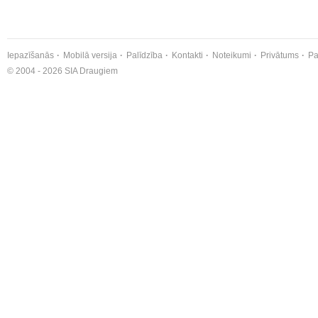
Iepazīšanās
Mobilā versija
Palīdzība
Kontakti
Noteikumi
Privātums
Pa
© 2004 - 2026 SIA Draugiem