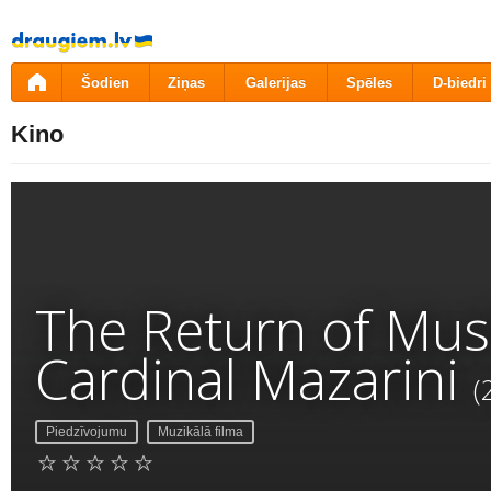
Pāriet
uz
saturu
Šodien
Ziņas
Galerijas
Spēles
D-biedri
Kino
The Return of Mus
Cardinal Mazarini
(
Piedzīvojumu
Muzikālā filma