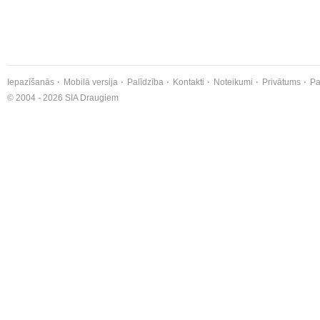
Iepazīšanās
Mobilā versija
Palīdzība
Kontakti
Noteikumi
Privātums
Pa
© 2004 - 2026 SIA Draugiem