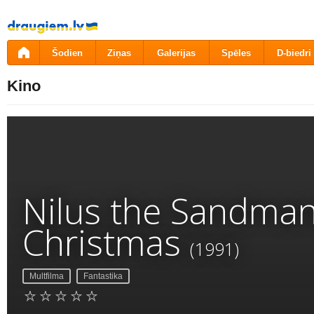
Pāriet
uz
saturu
Šodien
Ziņas
Galerijas
Spēles
D-biedri
Kino
Nilus the Sandma
Christmas
(1991)
Multfilma
Fantastika