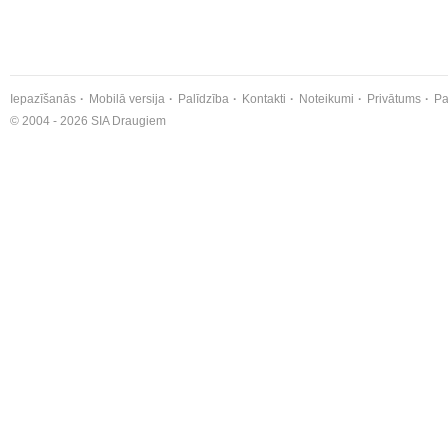
Iepazīšanās
Mobilā versija
Palīdzība
Kontakti
Noteikumi
Privātums
Pa
© 2004 - 2026 SIA Draugiem