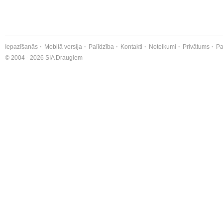
Iepazīšanās
Mobilā versija
Palīdzība
Kontakti
Noteikumi
Privātums
Pa
© 2004 - 2026 SIA Draugiem