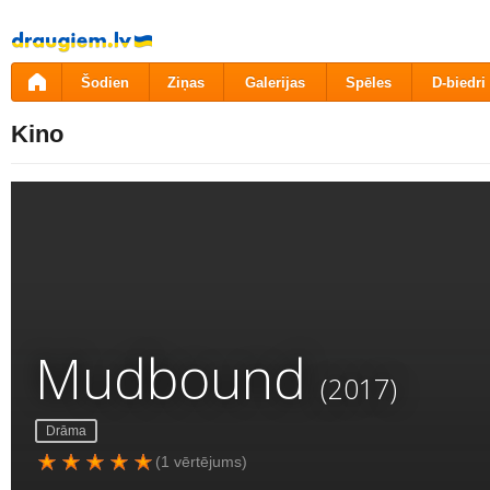
Pāriet
uz
saturu
Šodien
Ziņas
Galerijas
Spēles
D-biedri
Kino
Mudbound
(2017)
Drāma
(1 vērtējums)