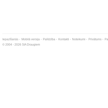
Iepazīšanās
Mobilā versija
Palīdzība
Kontakti
Noteikumi
Privātums
Pa
© 2004 - 2026 SIA Draugiem