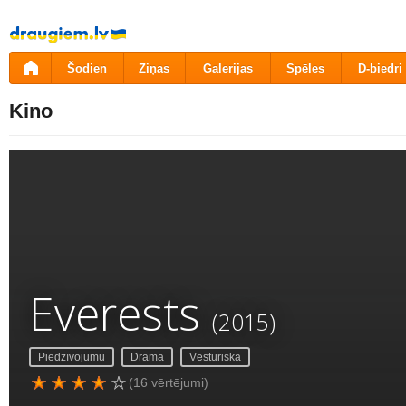
Pāriet
uz
saturu
Šodien
Ziņas
Galerijas
Spēles
D-biedri
Kino
Everests
(2015)
Piedzīvojumu
Drāma
Vēsturiska
(16 vērtējumi)