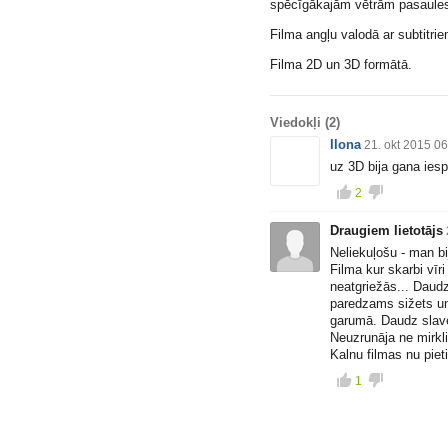
spēcīgākajām vētrām pasaules
Filma angļu valodā ar subtitrie
Filma 2D un 3D formātā.
Viedokļi
(2)
Ilona
21. okt 2015 0
uz 3D bija gana iesp
2
Draugiem lietotājs
Neliekuļošu - man bij
Filma kur skarbi vī
neatgriežās... Daudz
paredzams sižets u
garumā. Daudz slav
Neuzrunāja ne mirkli
Kalnu filmas nu piet
1