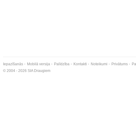
Iepazīšanās
Mobilā versija
Palīdzība
Kontakti
Noteikumi
Privātums
Pa
© 2004 - 2026 SIA Draugiem