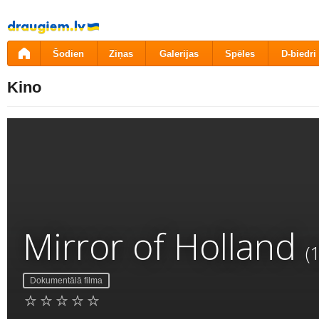
Pāriet
uz
saturu
Šodien
Ziņas
Galerijas
Spēles
D-biedri
Kino
Mirror of Holland
(
Dokumentālā filma