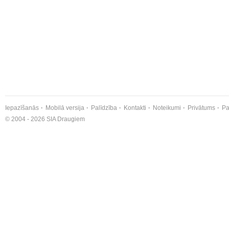
Iepazīšanās
Mobilā versija
Palīdzība
Kontakti
Noteikumi
Privātums
Pa
© 2004 - 2026 SIA Draugiem