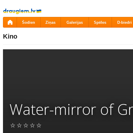
Pāriet
uz
saturu
Šodien
Ziņas
Galerijas
Spēles
D-biedri
Kino
Water-mirror of G