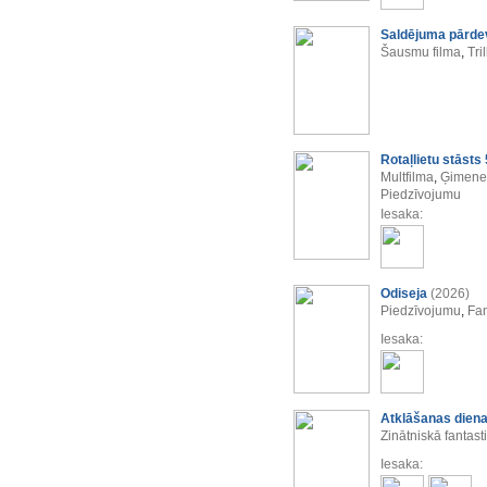
Saldējuma pārde
Šausmu filma
,
Tril
Rotaļlietu stāsts 
Multfilma
,
Ģimenes
Piedzīvojumu
Iesaka:
Odiseja
(2026)
Piedzīvojumu
,
Fan
Iesaka:
Atklāšanas dien
Zinātniskā fantast
Iesaka: