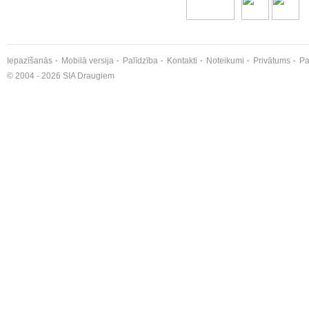
Iepazīšanās
Mobilā versija
Palīdzība
Kontakti
Noteikumi
Privātums
Pa
© 2004 - 2026 SIA Draugiem