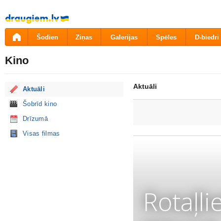
Pāriet
uz
saturu
Šodien
Ziņas
Galerijas
Spēles
D-biedri
Kino
Aktuāli
Aktuāli
Šobrīd kino
Drīzumā
Visas filmas
Rotaļli