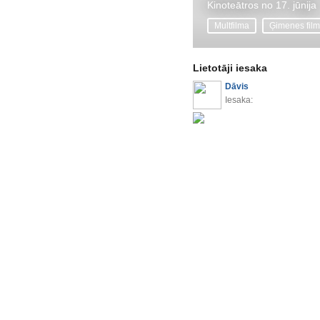
Kinoteātros no 17. jūnija
Multfilma
Ģimenes fil
Lietotāji iesaka
Dāvis
Iesaka: