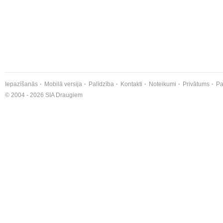
Iepazīšanās
Mobilā versija
Palīdzība
Kontakti
Noteikumi
Privātums
Pa
© 2004 - 2026 SIA Draugiem