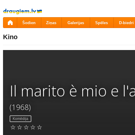
Pāriet
uz
saturu
Šodien
Ziņas
Galerijas
Spēles
D-biedri
Kino
Il marito è mio e
(1968)
Komēdija