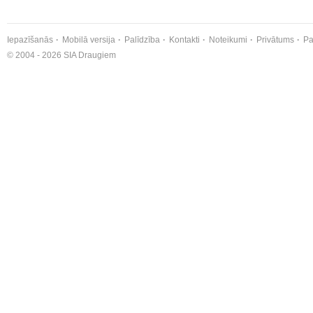
Iepazīšanās
Mobilā versija
Palīdzība
Kontakti
Noteikumi
Privātums
Pa
© 2004 - 2026 SIA Draugiem