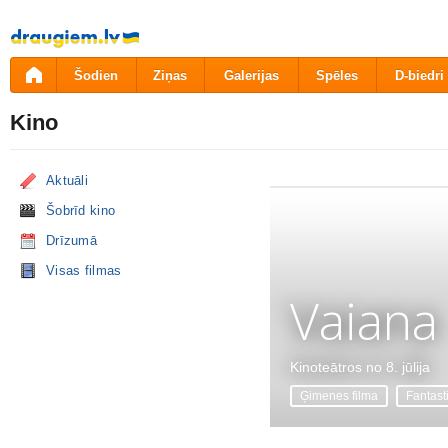
Pāriet
uz
saturu
Šodien
Ziņas
Galerijas
Spēles
D-biedri
Kino
Aktuāli
Šobrīd kino
Drīzumā
Visas filmas
Vaiana
Kinoteātros no 8. jūlija
Ģimenes filma
Fantast