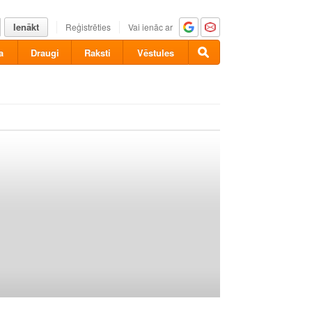
Ienākt
Reģistrēties
Vai ienāc ar
a
Draugi
Raksti
Vēstules