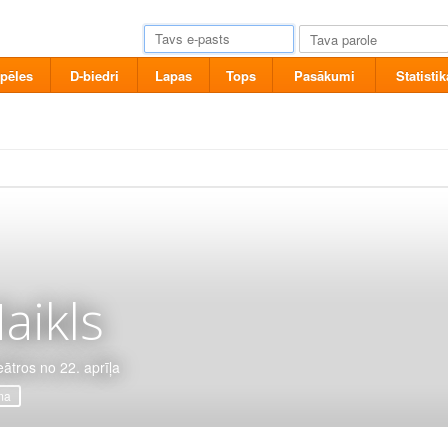
pēles
D-biedri
Lapas
Tops
Pasākumi
Statistik
aikls
eātros no 22. aprīļa
ma