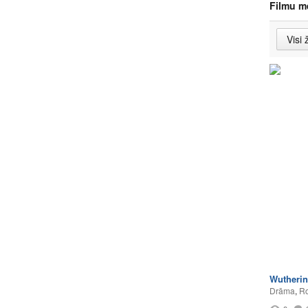
Filmu m
Wutherin
Drāma
,
Ro