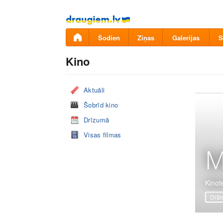
Pāriet
uz
saturu
Šodien
Ziņas
Galerijas
S
Kino
Aktuāli
Šobrīd kino
Drīzumā
Visas filmas
M
Kinot
Drā