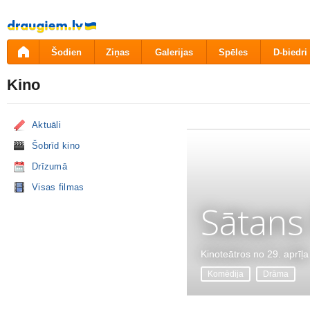
Pāriet
uz
saturu
Šodien
Ziņas
Galerijas
Spēles
D-biedri
Kino
Aktuāli
Šobrīd kino
Drīzumā
Visas filmas
Sātans
Kinoteātros no 29. aprīļa
Komēdija
Drāma