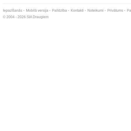
Iepazīšanās
Mobilā versija
Palīdzība
Kontakti
Noteikumi
Privātums
Pa
© 2004 - 2026 SIA Draugiem