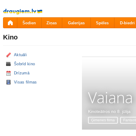
Pāriet
uz
saturu
Šodien
Ziņas
Galerijas
Spēles
D-biedri
Kino
Aktuāli
Šobrīd kino
Drīzumā
Visas filmas
Vaiana
Kinoteātros no 8. jūlija
Ģimenes filma
Fantast