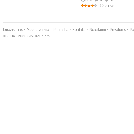
264
4
32
60 balsis
Iepazīšanās
Mobilā versija
Palīdzība
Kontakti
Noteikumi
Privātums
Pa
© 2004 - 2026 SIA Draugiem