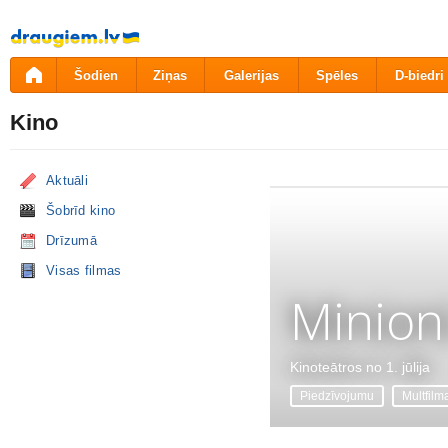
Pāriet
uz
saturu
Šodien
Ziņas
Galerijas
Spēles
D-biedri
Kino
Aktuāli
Šobrīd kino
Drīzumā
Visas filmas
Minion
Kinoteātros no 1. jūlija
Piedzīvojumu
Multfilm