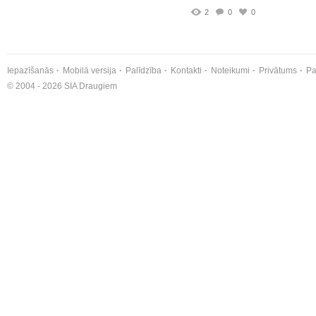
2
0
0
Iepazīšanās
Mobilā versija
Palīdzība
Kontakti
Noteikumi
Privātums
Pa
© 2004 - 2026 SIA Draugiem