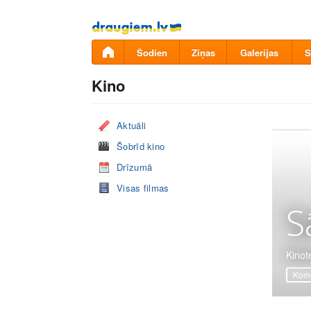
Pāriet
uz
saturu
Šodien
Ziņas
Galerijas
S
Kino
Aktuāli
Šobrīd kino
Drīzumā
Visas filmas
S
Kinot
Komē