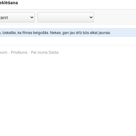
eklēšana
 izskatās, ka filmas beigušās. Nekas, gan jau drīz būs atkal jaunas.
kumi
Privātums
Par mums
Darbs