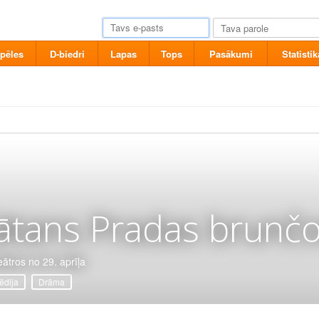
pēles
D-biedri
Lapas
Tops
Pasākumi
Statistik
ātans Pradas brunčo
eātros no 29. aprīļa
dija
Drāma