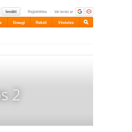
Ienākt
Reģistrēties
Vai ienāc ar
a
Draugi
Raksti
Vēstules
s 2