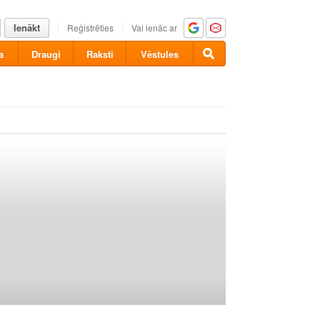
Ienākt
Reģistrēties
Vai ienāc ar
a
Draugi
Raksti
Vēstules