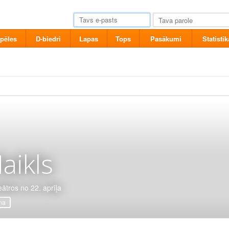
pēles
D-biedri
Lapas
Tops
Pasākumi
Statistik
aikls
eātros no 22. aprīļa
ma