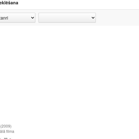
eklēšana
(2009)
lā filma