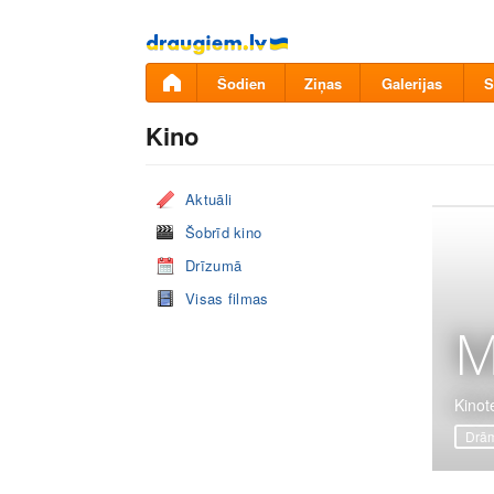
Pāriet
uz
saturu
Šodien
Ziņas
Galerijas
S
Kino
Aktuāli
Šobrīd kino
Drīzumā
Visas filmas
M
Kinot
Drā