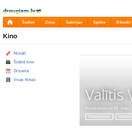
Pāriet
uz
saturu
Šodien
Ziņas
Galerijas
Spēles
D-biedri
Kino
Aktuāli
Šobrīd kino
Drīzumā
Visas filmas
Valītis
Kinoteātros no 31. jūlija
Piedzīvojumu
Multfilm