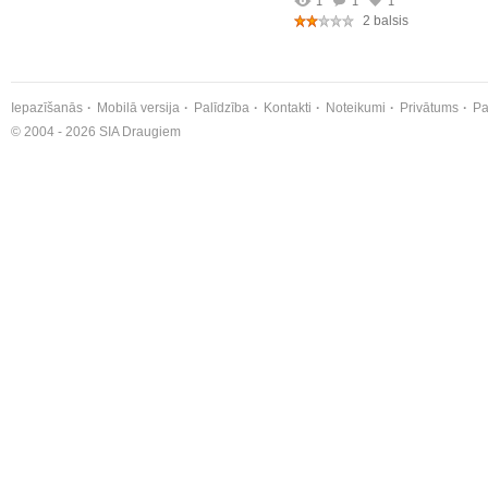
1
1
1
2 balsis
Iepazīšanās
Mobilā versija
Palīdzība
Kontakti
Noteikumi
Privātums
Pa
© 2004 - 2026 SIA Draugiem