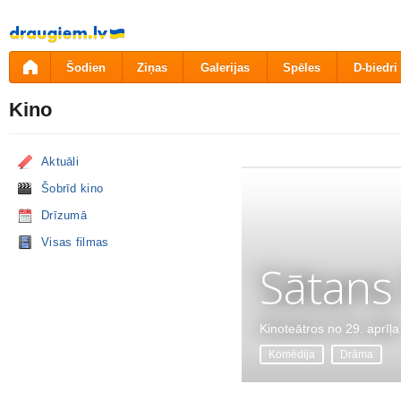
Pāriet
uz
saturu
Šodien
Ziņas
Galerijas
Spēles
D-biedri
Kino
Aktuāli
Šobrīd kino
Drīzumā
Visas filmas
Sātans
Kinoteātros no 29. aprīļa
Komēdija
Drāma