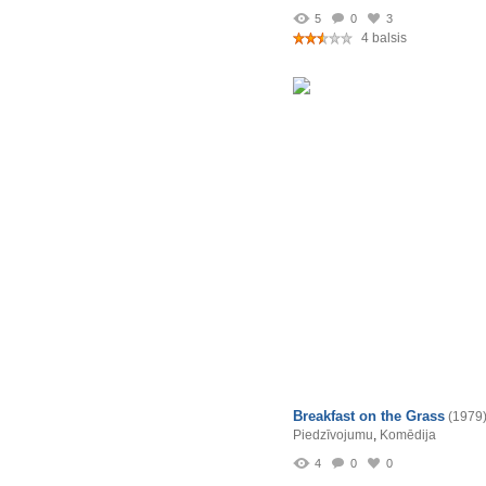
5
0
3
4 balsis
Breakfast on the Grass
(1979
Piedzīvojumu
,
Komēdija
4
0
0