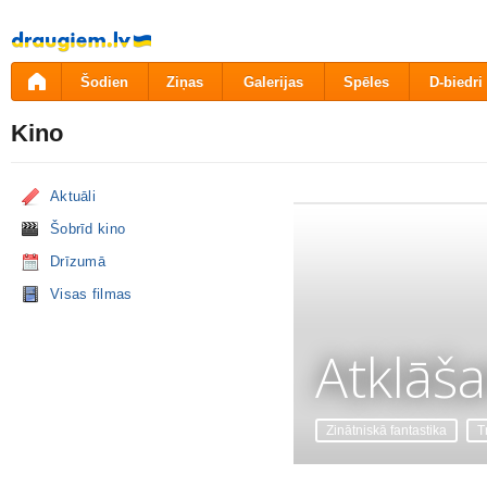
Pāriet
uz
saturu
Šodien
Ziņas
Galerijas
Spēles
D-biedri
Kino
Aktuāli
Šobrīd kino
Drīzumā
Visas filmas
Atklāš
Zinātniskā fantastika
Tr