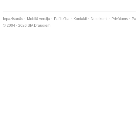
Iepazīšanās
Mobilā versija
Palīdzība
Kontakti
Noteikumi
Privātums
Pa
© 2004 - 2026 SIA Draugiem