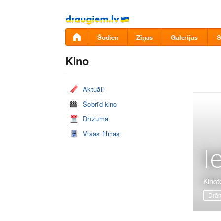
Pāriet
uz
saturu
Šodien
Ziņas
Galerijas
S
Kino
Aktuāli
Šobrīd kino
Drīzumā
Visas filmas
I
Kinote
Drā