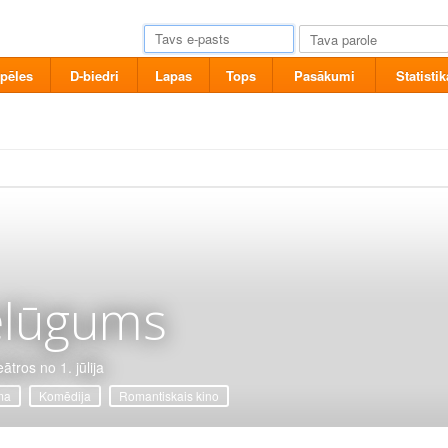
pēles
D-biedri
Lapas
Tops
Pasākumi
Statistik
elūgums
ātros no 1. jūlija
ma
Komēdija
Romantiskais kino