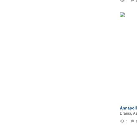
1
Annapoli
Drāma
,
As
1