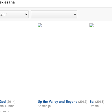
eklēšana
 God
Up the Valley and Beyond
Sal
(2014)
(2012)
(2013)
lma
,
Drāma
Komēdija
Drāma