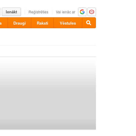
Ienākt
Reģistrēties
Vai ienāc ar
a
Draugi
Raksti
Vēstules