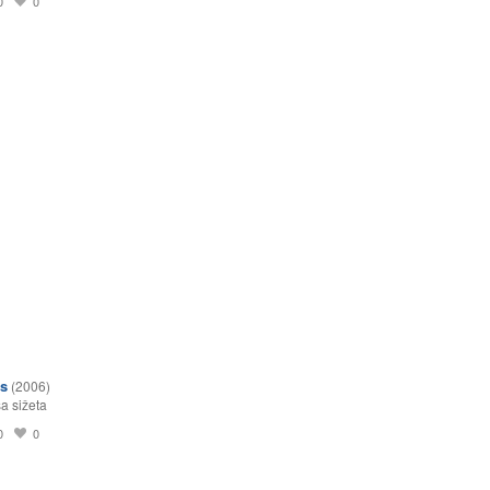
0
0
s
(2006)
a sižeta
0
0