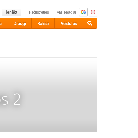
Ienākt
Reģistrēties
Vai ienāc ar
a
Draugi
Raksti
Vēstules
s 2