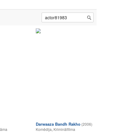
Darwaaza Bandh Rakho
(2006)
rāma
Komēdija
,
Kriminālfilma