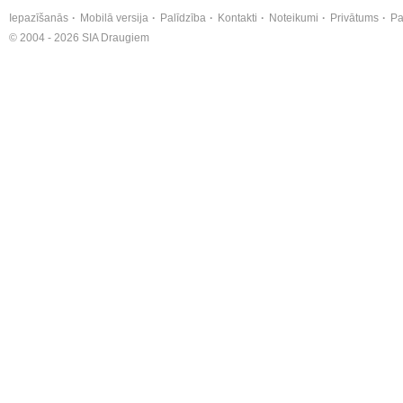
Iepazīšanās
Mobilā versija
Palīdzība
Kontakti
Noteikumi
Privātums
Pa
© 2004 - 2026 SIA Draugiem