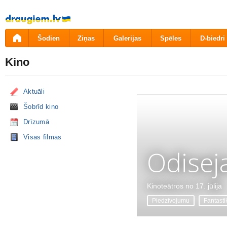
Pāriet
uz
saturu
Šodien
Ziņas
Galerijas
Spēles
D-biedri
Kino
Aktuāli
Šobrīd kino
Drīzumā
Visas filmas
Odisej
Kinoteātros no 17. jūlija
Piedzīvojumu
Fantasti