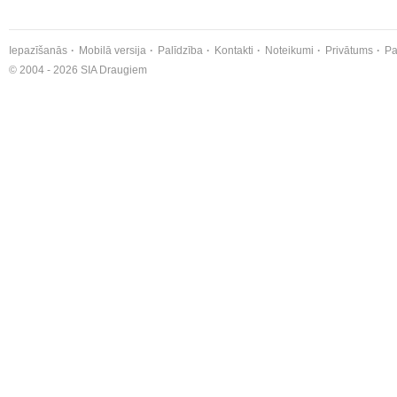
Iepazīšanās
Mobilā versija
Palīdzība
Kontakti
Noteikumi
Privātums
Pa
© 2004 - 2026 SIA Draugiem