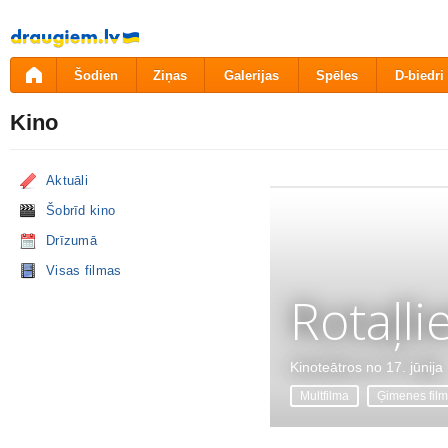
Pāriet
uz
saturu
Šodien
Ziņas
Galerijas
Spēles
D-biedri
Kino
Aktuāli
Šobrīd kino
Drīzumā
Visas filmas
Rotaļli
Kinoteātros no 17. jūnija
Multfilma
Ģimenes fil