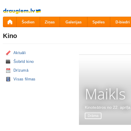
Pāriet
uz
saturu
Šodien
Ziņas
Galerijas
Spēles
D-biedri
Kino
Aktuāli
Šobrīd kino
Drīzumā
Visas filmas
Maikls
Kinoteātros no 22. aprīļa
Drāma