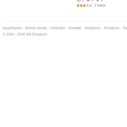
1
0
0
1 balss
Iepazīšanās
Mobilā versija
Palīdzība
Kontakti
Noteikumi
Privātums
Pa
© 2004 - 2026 SIA Draugiem