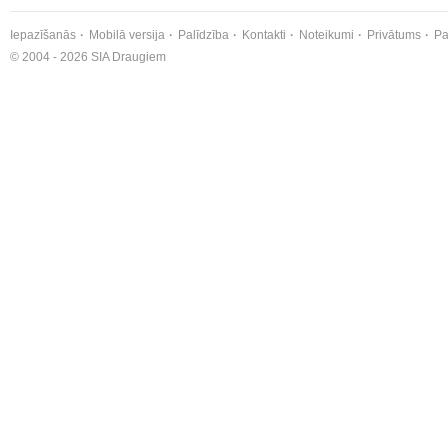
Iepazīšanās
Mobilā versija
Palīdzība
Kontakti
Noteikumi
Privātums
Pa
© 2004 - 2026 SIA Draugiem