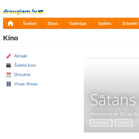
Pāriet
uz
saturu
Šodien
Ziņas
Galerijas
Spēles
D-biedri
Kino
Aktuāli
Šobrīd kino
Drīzumā
Visas filmas
Sātans
Kinoteātros no 29. aprīļa
Komēdija
Drāma