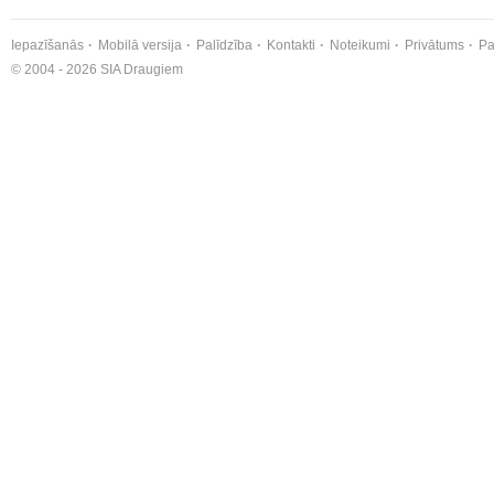
Iepazīšanās
Mobilā versija
Palīdzība
Kontakti
Noteikumi
Privātums
Pa
© 2004 - 2026 SIA Draugiem