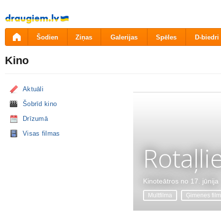
Pāriet
uz
saturu
Šodien
Ziņas
Galerijas
Spēles
D-biedri
Kino
Aktuāli
Šobrīd kino
Drīzumā
Visas filmas
Rotaļli
Kinoteātros no 17. jūnija
Multfilma
Ģimenes fil