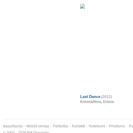
Last Dance
(2012)
Kriminālfilma
,
Drāma
Iepazīšanās
Mobilā versija
Palīdzība
Kontakti
Noteikumi
Privātums
Pa
© 2004 - 2026 SIA Draugiem