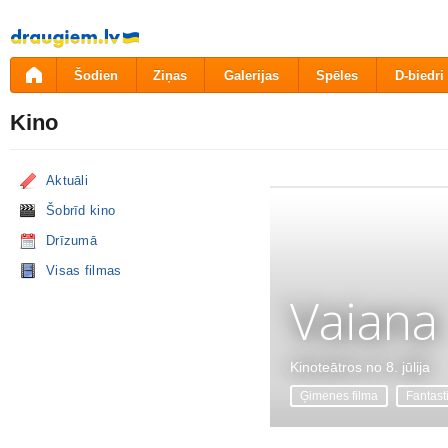
Pāriet
uz
saturu
Šodien
Ziņas
Galerijas
Spēles
D-biedri
Kino
Aktuāli
Šobrīd kino
Drīzumā
Visas filmas
Vaiana
Kinoteātros no 8. jūlija
Ģimenes filma
Fantast