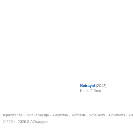
Betrayal
(2013)
Kriminālfilma
Iepazīšanās
Mobilā versija
Palīdzība
Kontakti
Noteikumi
Privātums
Pa
© 2004 - 2026 SIA Draugiem