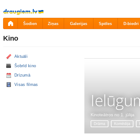
Pāriet
uz
saturu
Šodien
Ziņas
Galerijas
Spēles
D-biedri
Kino
Aktuāli
Šobrīd kino
Drīzumā
Visas filmas
Ielūgu
Kinoteātros no 1. jūlija
Drāma
Komēdija