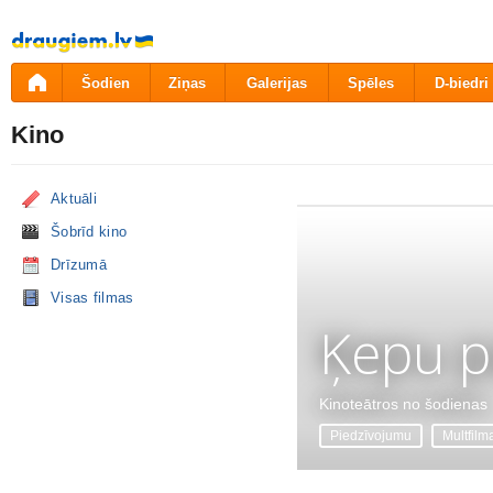
Pāriet
uz
saturu
Šodien
Ziņas
Galerijas
Spēles
D-biedri
Kino
Aktuāli
Šobrīd kino
Drīzumā
Visas filmas
Ķepu p
Kinoteātros no šodienas
Piedzīvojumu
Multfilm