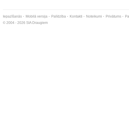
Iepazīšanās
Mobilā versija
Palīdzība
Kontakti
Noteikumi
Privātums
Pa
© 2004 - 2026 SIA Draugiem