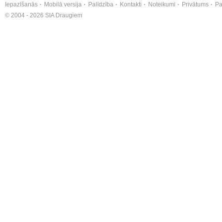
Iepazīšanās
Mobilā versija
Palīdzība
Kontakti
Noteikumi
Privātums
Pa
© 2004 - 2026 SIA Draugiem