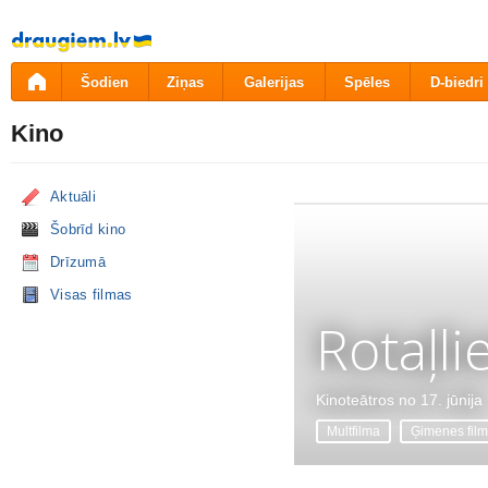
Pāriet
uz
saturu
Šodien
Ziņas
Galerijas
Spēles
D-biedri
Kino
Aktuāli
Šobrīd kino
Drīzumā
Visas filmas
Rotaļli
Kinoteātros no 17. jūnija
Multfilma
Ģimenes fil