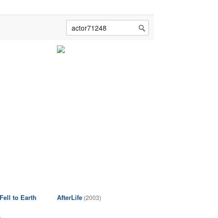
ell to Earth
AfterLife
(2003)