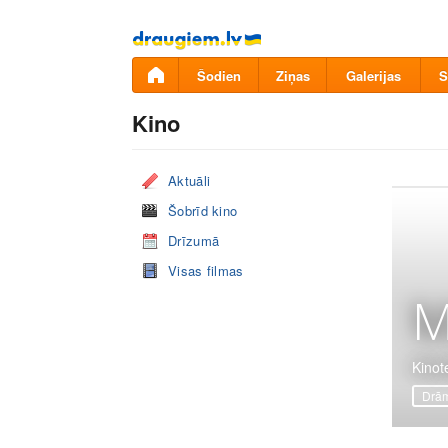
Pāriet
uz
saturu
Šodien
Ziņas
Galerijas
S
Kino
Aktuāli
Šobrīd kino
Drīzumā
Visas filmas
M
Kinot
Drā