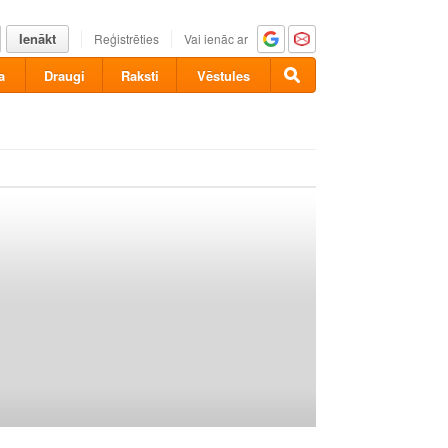
Ienākt
Reģistrēties
Vai ienāc ar
a
Draugi
Raksti
Vēstules