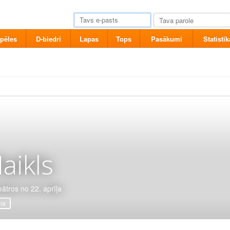
pēles
D-biedri
Lapas
Tops
Pasākumi
Statistik
aikls
eātros no 22. aprīļa
ma