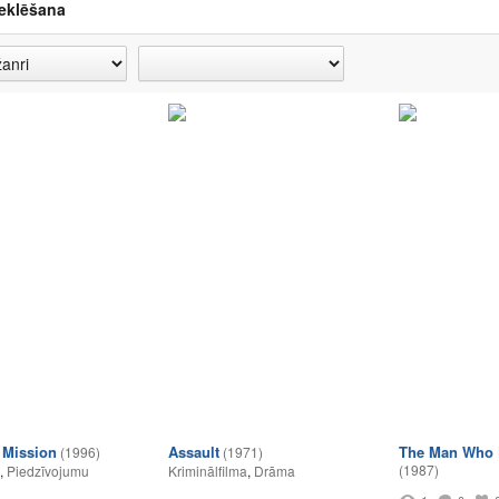
eklēšana
 Mission
Assault
The Man Who F
(1996)
(1971)
(1987)
,
Piedzīvojumu
Kriminālfilma
,
Drāma