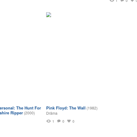
1
0
Personal: The Hunt For
Pink Floyd: The Wall
(1982)
shire Ripper
(2000)
Drāma
1
0
0