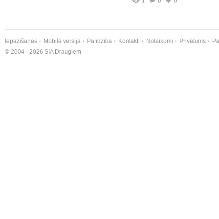
1
0
0
Iepazīšanās
Mobilā versija
Palīdzība
Kontakti
Noteikumi
Privātums
Pa
© 2004 - 2026 SIA Draugiem