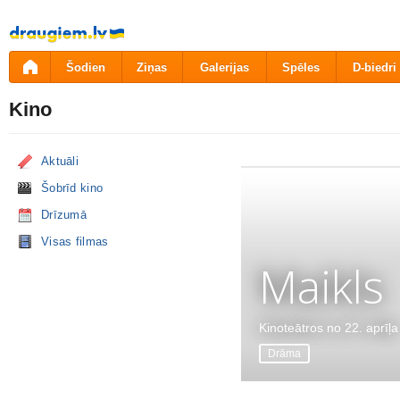
Pāriet
uz
saturu
Šodien
Ziņas
Galerijas
Spēles
D-biedri
Kino
Aktuāli
Šobrīd kino
Drīzumā
Visas filmas
Maikls
Kinoteātros no 22. aprīļa
Drāma