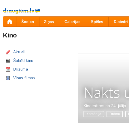
Pāriet
uz
saturu
Šodien
Ziņas
Galerijas
Spēles
D-biedri
Kino
Aktuāli
Šobrīd kino
Drīzumā
Visas filmas
Nakts 
Kinoteātros no 24. jūlija
Komēdija
Drāma