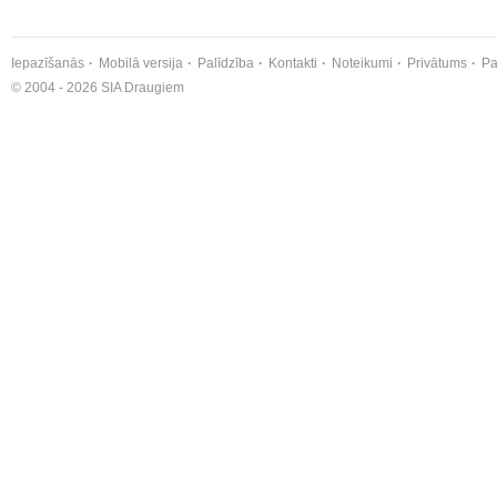
Iepazīšanās
Mobilā versija
Palīdzība
Kontakti
Noteikumi
Privātums
Pa
© 2004 - 2026 SIA Draugiem