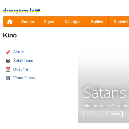
Pāriet
uz
saturu
Šodien
Ziņas
Galerijas
Spēles
D-biedri
Kino
Aktuāli
Šobrīd kino
Drīzumā
Visas filmas
Sātans
Kinoteātros no 29. aprīļa
Komēdija
Drāma