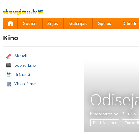
Pāriet
uz
saturu
Šodien
Ziņas
Galerijas
Spēles
D-biedri
Kino
Aktuāli
Šobrīd kino
Drīzumā
Visas filmas
Odisej
Kinoteātros no 17. jūlija
Piedzīvojumu
Fantasti