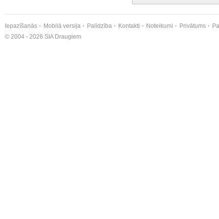
Iepazīšanās
Mobilā versija
Palīdzība
Kontakti
Noteikumi
Privātums
Pa
© 2004 - 2026 SIA Draugiem