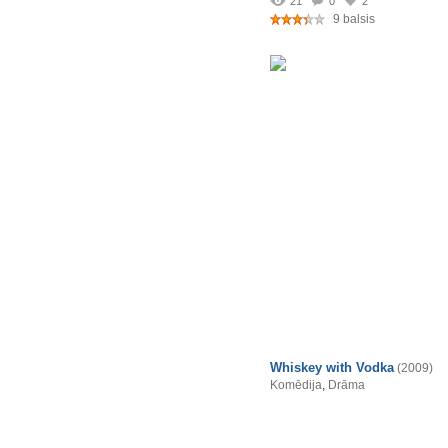
21
0
2
9 balsis
Whiskey with Vodka
(2009)
Komēdija
,
Drāma