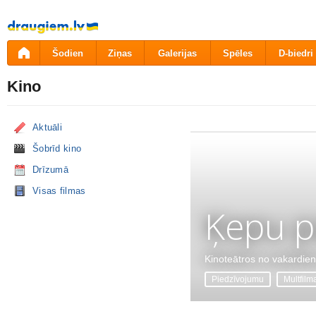
Pāriet
uz
saturu
Šodien
Ziņas
Galerijas
Spēles
D-biedri
Kino
Aktuāli
Šobrīd kino
Drīzumā
Visas filmas
Ķepu p
Kinoteātros no vakardie
Piedzīvojumu
Multfilm